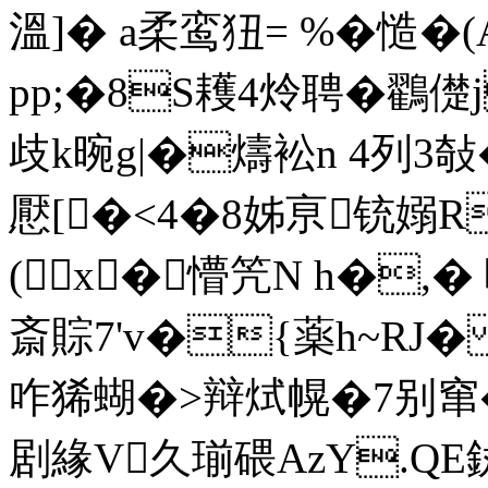
溫]� a柔鸾狃= %�慥�
pp;�8S耯4炩聘�鸐儊
歧k晼g|�燽衳n 4列3敧�
懕[�<4�8姊亰铳嫋
(x�懵笐N h�,
斎賩7'v�{薬h~RJ� 
咋狶蝴�>辩烒幌�7别窜�<
剧緣V久瑐碨AzY.QE釻0