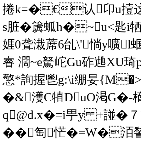
捲k=�€认卬u撎
s脏�簴蛌h�~u<匙
娾0聋溨蓆6乨\'惝y嚝l蝈
睿 濶~e駑岮Gu砟逇XU琦p肾
憼*詢握鬯g:\i绷妟{M�
�&濩C犆DuO渇G�-檶e
q@d.x�=i甼y +諩�
��匋恾�=W�洦諬讍