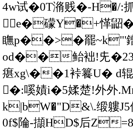
4w试�0T潃贱�-H�/:
e�礞Y�+愅鼦�
瞴p��>�
罷~k"'鏪
od��鲐袦!兂�23�
瘎xg\��1裃籑U� d辊
�:嗘嫧i�5媃楚!外外.
k|bW�"D&\.缎軁J5億
0f$陯-擷HD$后Z=8*