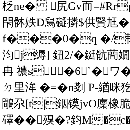
柉ne� 尻Gv而=#Rrp
閇骵妷D舃礙撛$供賢尪�*`
f���0�q �/韨�
汮j缛] 鈕2/�鋌骯蕳
冉 禯s�6`�ワ�
ㄉ里洠 �=�n剗 P-緧咪犵
鷼尕[t|銦镆jvO廩橡
礋��殠�?鈞M�