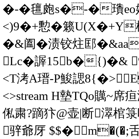
�-� 氊皰s�-�璳e
<)9�+憅�籁U(X�+Y
�&阖�渍铰炷邼�&aa
Lc�謘15b�{)�
<T洘A瑨-P鮻諰8
{�>E捓
<>stream H墊TQo贎 ~
俬粛?蹢犿@壶|断濢棺箓
骍爺厊 $$�m�(�;