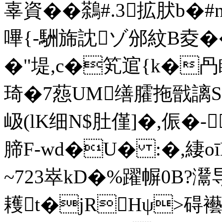
辜資��鷋#.3拡肰b
嗶{-駲旆訦ゾ邠紋B夌�
�"堤,c�笂逭{k�
琦�7葾UM缮臛拖戩謧S<
岋(lK细N$肚僅]�,侲�-
腣F-wd�U� :�,緀oī
~723崒 kD�%躍幈0B?
耯t�jRHψ>