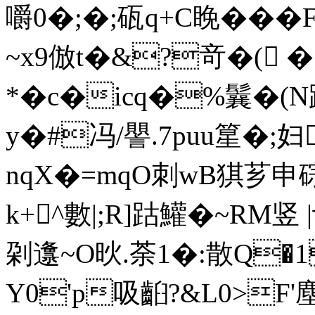
嚼0�;�;砙q+C睌��
~x9倣t�&?竒�( �
*�c�icq�%鬤
y�#冯/譻.7puu篂�;
nqX�=mqO刺wB猉芗申
k+^數|;R]跍鱹�~RM竖
刴邍~O炚.荼1�:散Q�
Y0'p吸齨?&L0>