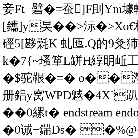
妾Ft+礕�=蚕]F刞Ym壉
[鑴]y旲��>沶�>Xo€檉
硜5[夦氉K 虬匜.Q的9粂犻
k�7{~瑵箪L缾H綧眀岴工�
�$驼鞎�=� o��灃
册鋁y窝WPD魊�4X`趴_
��0縲t� endstream endo
�0诫+鍴Ds� �%@