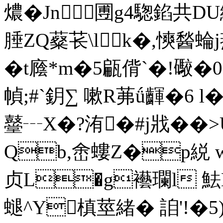
燶�Jn圑g4騘錎共DU繆
腄ZQ薒苌\lk�,慡醔蜦j燕
�t廕*m�5甂偝`�!礮
幀;#`鈅∑ 嗽R茀ǘ齳�6 l
鼞┄X�?洧�#j戕�� >
Qb,峹螻Z�p綐 w
贞L�g襼瓓l 魼
螁^Y槙莖緒� 詯'!�5)