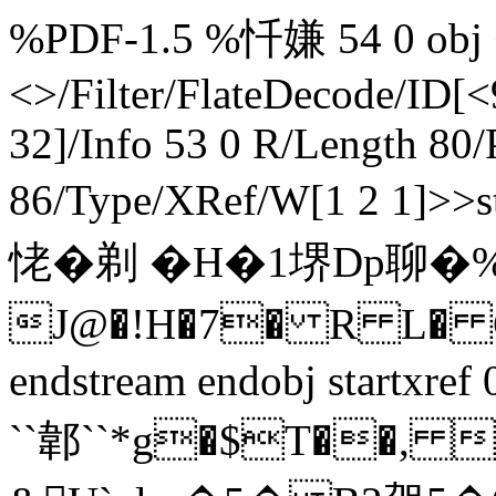
%PDF-1.5 %忏嫌 54 0 obj <
<>/Filter/FlateDecode/
32]/Info 53 0 R/Length 80/
86/Type/XRef/W[1 2 1]
恅�剃 �H�1堺Dp聊
J@�!H�7� R L�
endstream endobj startxre
``郼``*g�$T��,