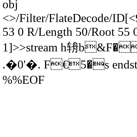
obj
<>/Filter/FlateDecode/
53 0 R/Length 50/Root 55 
1]>>stream h辀b&F�
.�0'�. F€5�s endstr
%%EOF