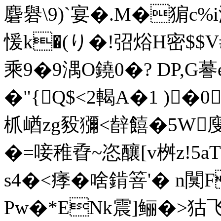
麏礜\9)`宴�.M�猏c%
愋k�(り�! 弨焀H密$$
乘9�9湡O鐃0�? DP,G謩
�"{Q$<2輵A�1 )�
枛崷zg豛獼<辪饎�5W廋[
�=唼稚孴~恣釀[v桝z!
s4�<痵�啥錹箁'� n闃F
Pw�*ENk震]鲡�>狜飞