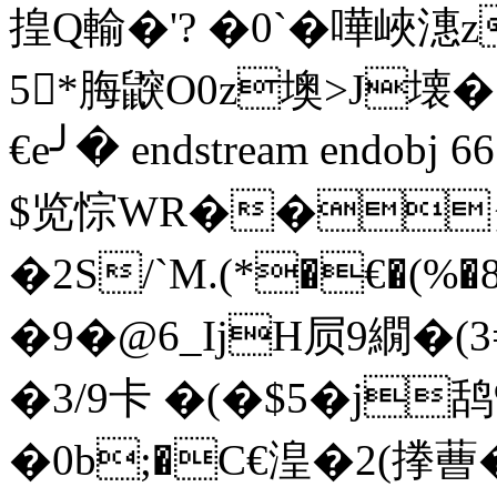
揘Q輸�'? �0`�嘩峽
5*脢鼵O0z墺>J壊�
€e╯� endstream endobj 
$览悰WR��ダ~瀬崄�
� 2 S/`M.(*�€�
�9�@6_IjH屃9繝�
�3/9卡 �(�$5�j鸹%
�0b;�C€湟�2(搼蓸� �I