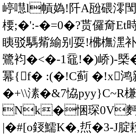
嵉嚖l幊媯!阡A瓰碨澪
楆;�':-�=0�?贳儸奝Et
眱驳騳觜緰别耍!梻橅潶补8
鷺袀�<�-1黿!�)峤)-槩�
冪{f� :(�!C蓟 �!x
�+\\溸�&7恊pyy}C~R槏
Nk�悃琛0V麪�4
|�#[o鋄鱬K�,焎�3-J