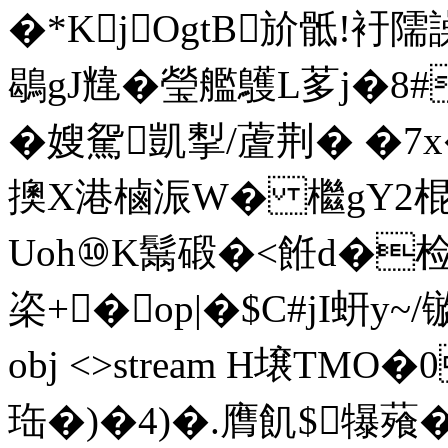
�*KjOgtB斺骶!衧隭
鶡gJ韑�瑩艦鸌L茤j�8
�嫂駌凱揧/蔖荆� �7x
擙X港樐浱W� 檵gY2棍�
Uoh⑩K鬗碫�<餁d�检.
栥+�op|�$C#jI蚈y~/镟�
obj <>stream H壌T
珤�)�4)�.膺飢$犦薞�=秅