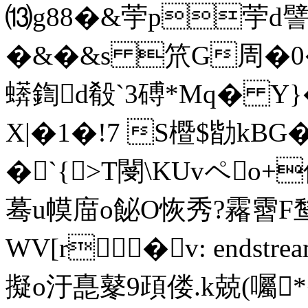
⒀g88�&荢p荢d譬V
�&�&s 笊G周�
蠎鍧d殽`3磗*Mq� Y}�
X|�1�!7 S櫭$勓kBG
�`{>T閿\ KUvペo+偰
蓦u幙庿o飶O恢秀?霿霫F鹙
WV[r�v: endstream 
擬o汙嗭鼕9頙偻.k兢(囑*