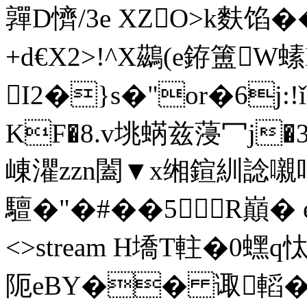
嚲D懠/3e XZO>k麩馅�
+d€X2>!^X鷀(e銌簠W螦
I2�}s�"or�6j:
KF�8.v垗蜹兹蓡冖j
崠灈zzn闔▼x缃鍹紃諗嚫吲
驙�"�#��5R巔� ends
<>stream H墧T軴�0蟔
阨eBY�� 诹轁�4 