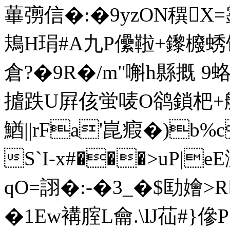
蓽彅信�:�9yzON穓X
鳺H琄#A九P儽鞡+鑗櫠蜏饸
倉?�9R�/m"嘝h縣摡 9蛒琕
摣跌U屛侅蛍唛O鹆鎖杷+艒�
鰌||rFа'崑瘕�)b%c
S`I-x#���>uP|
qO=詡�:-�3_�$劻嬒>
�1Ew褠腟L龠.\lJ苮#}傪P�