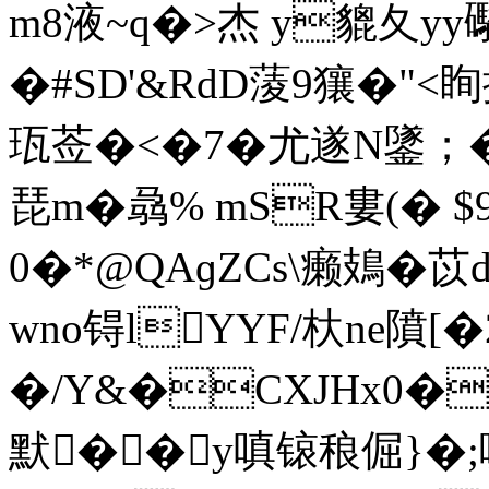
m8液~q�>杰 y貔夂
�#SD'&RdD蔆9獽�"<眴
珁莶�<�7� 尤遂N鐆；�
琵m�骉% mSR婁(� 
0�*@QAɡZCs\癞鳷�
wno锝lYYF/杕ne隫 
�/Y&�CXJHx0�%
默��y嗔锿稂倔}�