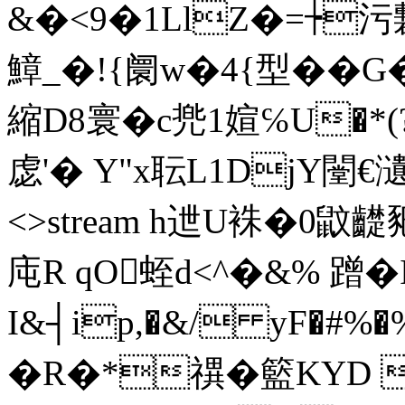
&�<9�1LlZ�=┾污
鱆_�!{阛w�4{型��
縮D8寰�c兠1媗℅U�
虙'� Y"x耺L1DjY闛€瀢o� 
<>stream h迣U袾�0鼤
庉R qO蛭d<^�&% 蹭�I
I&┤ip,�&/ yF�#
�R�*禩�籃KYD 