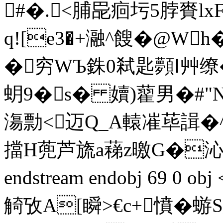
#�.<脯巼痐圬5脖賚l
q![e3�+瀜^餿�@W
�穷WЪ銖0弒匙顭Ⅰ艸缭
蚏9�s� 嬻)藋男�#"Np
漡勡<迈Q_A轅凗荜諿�^
擋H蔸芦旒a蕛z曒G�沁�!
endstream endobj 69 0 
觭攷A[瞬>€c+憤�