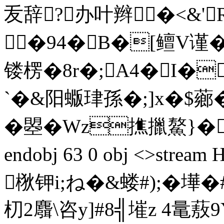
叐辞?办叶辫�<&'
�94�B�[鳣V谨�
镂楞�8r�;A4�I�
`�&阳蝂珒孫�;]x�$薌�3
�曌�Wz撨擸鰲}�
endobj 63 0 obj <>str
梑钾i;ね�&蝼#);� 
朷2麛\咨y]#8╣墔z 4鼌蔜