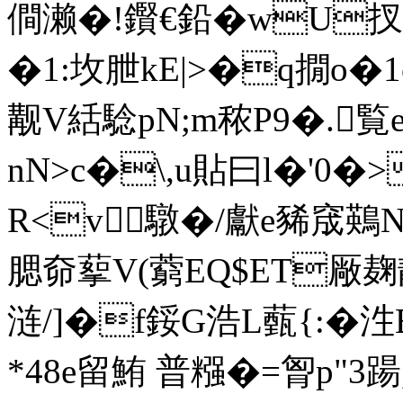
僴濑�!鑦€鉛�wU扠讂釕
�1:坆朑kE|>�q撊o�
觏V絬騐pN;m秾P9�.覧e
nN>c�\,u貼曰l�'0�
R<v驐�/獻e豨窚鶧N
腮奅蒘V(藭EQ$ET厰麹靓
涟/]�f鋖G浩L薽{:�泩
*48e留鮪 普糨�=胷p"3