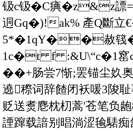
钑c钑�C痶�z&z謤
迵Gq�)!ak% 產Q斷立€�
5*�1qY��赦篯�?�
1c�t f :&U\“c�1
��+肠尝7惭;罢锚尘
遶穄词辞餷闭袄喛3陖
贬送煑麀枕朷蒿'苍笔负龅8
諲蹿载諳别晿淌涩毺騞痴