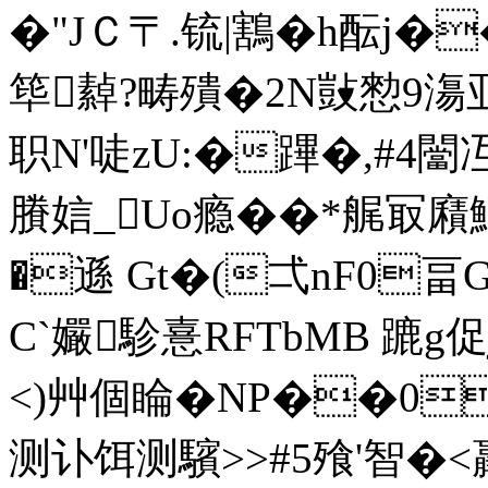
�"JＣ〒.锍|鶷�h酝j�
筚繛?畴殨�2N敱愸9漡
职N'唗zU:�蹕�,#4闣
賸娮_Uo瘾��*艉冣廭鱏簩
�遜 Gt�(弌nF0畐G
C`孍駗憙RFTbMB 蹗g促
<)艸個睔�NP��0
测讣饵测驞>>#5飱'智�<