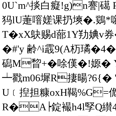
0U`m^掞白癡!g)n謇|礍 
犸lU萐噾嫅课扔塽�.鵎
T�xX鴃赐d蔀1Y劷婰v券�
�#'y 齢^i霵9(A杤璚�
磶M睝+�唋傼�!嫄� Y
┷戳m06墀R捿暘?6{
U﹝揑担糠oxH鞨 %G=佹�
R�A┝錠襊h4l孯Q纉