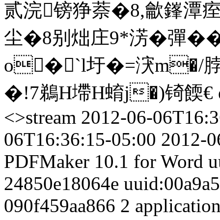
贰浣镑狰萘�8,龡鎽潭
尘�8别炪庄9*淓�
彈��
o�`l圩�=涋m�/脖�
�!7鵜H墆H蜟j�)锜餪€ end
<>stream
2012-06-06T16:3
06T16:36:15-05:00
2012-0
PDFMaker 10.1 for Word
u
24850e18064e
uuid:00a9a
090f459aa866
2
applicatio