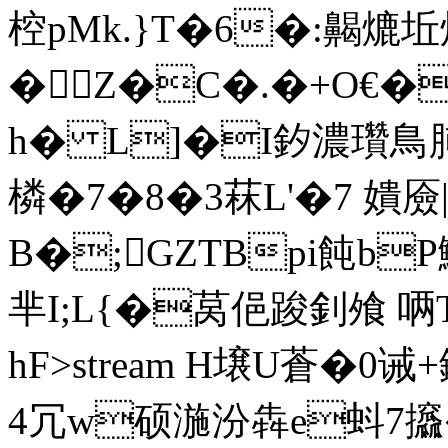
椌pMk.}T�6�:齃熝坵
�Z�C�.�+O€�
h� L]�I釸濃瓚鳥肺喆
橉�7�8�3菻L'�7 嬇厱|蝵
B�;GZTBpi飩b
芈I;L{�莴俋踆釗飧 唡T
hF
>stream H壌U蒼�0诫
4冗w硕湤汾犇e蚪7攨� 