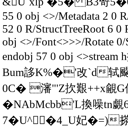
&U`xlp �5� B3哿5�00�
55 0 obj <>/Metadata 2 0
52 0 R/StructTreeRoot 6 0
obj <>/Font<>>>/Rotate 0/
endobj 57 0 obj <>st
Bum誃K%�'改`d轼
0C� 瀋"'Z扻艱++x覦
�NAbMcbb'L換噪tn
7�U^�4_U妃�=)