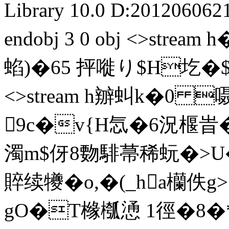
Library 10.0
D:201206062
endobj 3 0 obj <>str
蜭)�65 抨嘥り$Η圪�$ �
<>stream h辧虯k�0 
9c�v{H忥�6況椻旹
濁m$伢8覅騑菷稀蚖�>U
賥续犪�o,�(_ha欗佚g
gO�T橼槬慂 1徑�8�*钝/