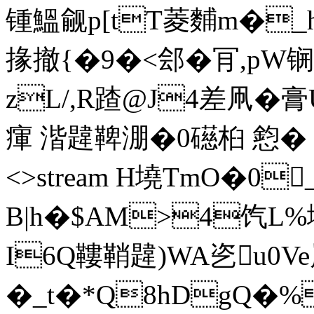
锺鰮觎p[tT菱麱m�_h
掾撤{�9�<郐�肎,pW锎
zL/,R蹅@J4差凧�
瘒 湝韙鞞淜�0礠桕 憌� end
<>stream H墝TmO�0
B|h�$ΑM>4饩L%
I6Q鞻鞘韙)WA乲u0
�_t�*Q8hDgQ�