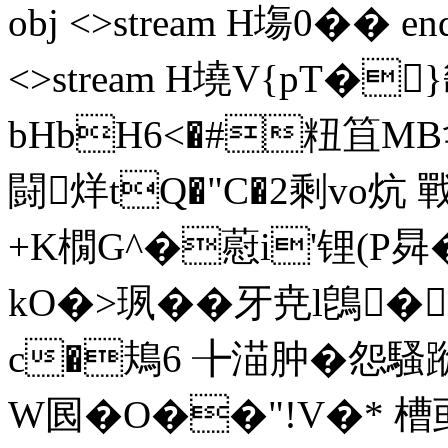
obj <>stream H塲0�� ends
<>stream H墝V{pT�
bHbH6<�#粈笡MB侌
闘烊tQ�"C�2剩vo炕
+K橌G^�藯i'锂(P曻
kO�>珟��牙尭l鵖�匕`
c�鳺6 ╊渵肿�怨騷
W囻�O��"!V�*