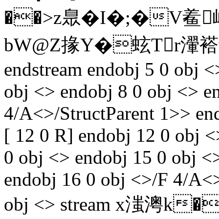
��>z臮�I�;�V鲝
bW@Z掾Y�蚿Tr瀈褡v
endstream endobj 5 0 obj <
obj <> endobj 8 0 obj <> e
4/A<>/StructParent 1>> end
[ 12 0 R] endobj 12 0 obj 
0 obj <> endobj 15 0 obj <
endobj 16 0 obj <>/F 4/A<>
obj <> stream x滍澚k