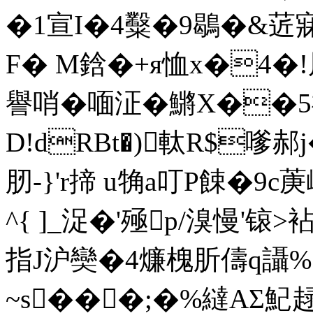
� 1宣I�4糳�9鶡�&菦
F� M鋡�+я恤x�4�!刖�
譽哨�喕泟�鱂X��
D!dRBt�)軚R$嗲郝
肕-}'r揥 u觕a叮P餗�9c
^{ ]_浞�'殛p/溴慢'锿
指J沪奱�4燫槐肵儔q讘%
~s���;�%繨AΣ魢趢