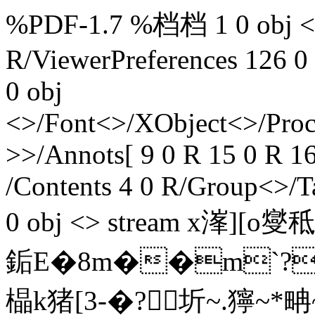
%PDF-1.7 %档档 1 0 obj <>
R/ViewerPreferences 126 0
0 obj
<>/Font<>/XObject<>/Proc
>>/Annots[ 9 0 R 15 0 R 1
/Contents 4 0 R/Group<>/Ta
0 obj <> stream x溄][
銗E�8m��m`?鸄
橸k猪[3-�?圻~.獰~