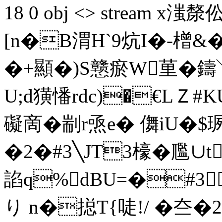
18 0 obj <> stream x滍漦伀
[n�B渭H`9炕I�-橧&
�+顯�)S戆瘀W荲�鑄
U;d獚憣rdc)�€LＺ
礙啇�剬r焏e� 儛iU�
�2�#3╲JT3檺�尶∪t
諂q%dBU=�#3
り n�搃T{唗! / �夳�