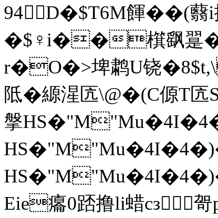
94D�$T6M餫��(蘙
�$♀i��檱飖翨�
r�O�>埤鹔U铙�8$t,\
阺�縓湦匟\@�(C傆T匟S
搫HS�"M"Mu�4I�4
HS�"M"Mu�4I�4�
HS�"M"Mu�4I�4�
Eie癟0踎撸li蜡cз 哿p�