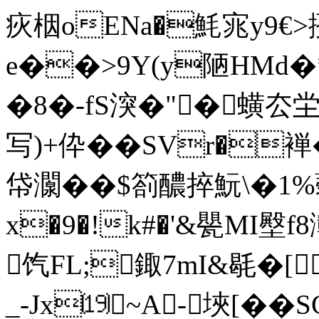
疢 栶oENa�魹宨y9€>
e��>9Y(y陋HMd�
�8�-fS湥�"�蟥厺坣a
写)+伜��SVr�
帒灁��$箚醲捽魭\�1
x�9�!k#�'&甖MI壂f
饩FL;鋷7mI&毼�[
_-Jx⒆~A-埉[�