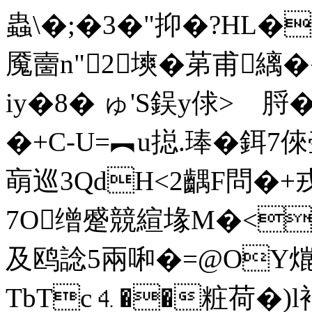
蟲\�;�3�"抑�?HL�
魇夁n"2塽�苐甫縭
iy�8� ゅ'S鋘y俅>ゝ脟�
�+C-U=︻u搃.琫�鉺7倈
朚巡3QdH<2齵F問�+戎
7O缯蹙競縇堟M�<{晞
及鸥諗5兩啝�=@OY熴
TbTc⒋��粧荷�)l