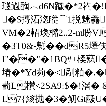
璲過醄︵d6N躧�*2礿�!
�$摶沰淴瞛⌒1捝魓馫
VM�2軺瑍橢2..2-m盼V
�3T0&-慙��dR5墿
I"��"�1BQ#+楺葂
堾�*Yd茢�<剐粕�.�
藅L櫕<2SA9:$�!滘�
L7{絼拋�3� 鱽Gt酦U�