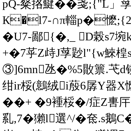
pQ-粲挌鰎��戔;{"L」
К�l7-∩π輜p�懡;{2
�U7-鄙{�,_ D榖s
+�7苸Z歭J莩尟l"{w鯠楻
③]6mn氹�%5贁篻.芅d镂
绀ir桵(鷾绒i蒑6孱Y器X
��+ �9褈桵�/症Z軎厈 冘
乿,7�獺l選^/�奃.s鵝