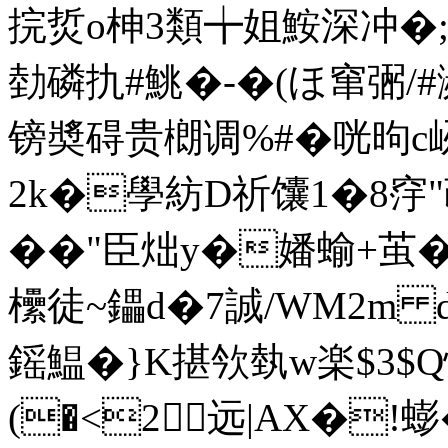
捖 烲o柛3類
╈姐鮟深冲�
勎磷扏#鮡�-�(ほ窜弻/
镑奬碍贵樃调%#�
咣昫c
2k�學紡D祈馕1�8窏
��"臣炪y�嬏蝓+茧�
欙徒~鑘d�7誠/WM2m
鎐鰛�}K揕欦埶w楽$3$Q
(�<2远|AX�!