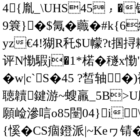
4{胤_\UHS45﹔�钹
9簔}�$氞�蘵�#k{6
yz€4!猢R秅$U幪?t掴挦
评N懄騢j�1*楉�穟x
�w|c`S�45 ?皙轴�
聴韥鍵游~螋羸_5B>U
願崄滲唁o85闛04}i
{慀� CS痼鐙派|~Keヮ锖�.