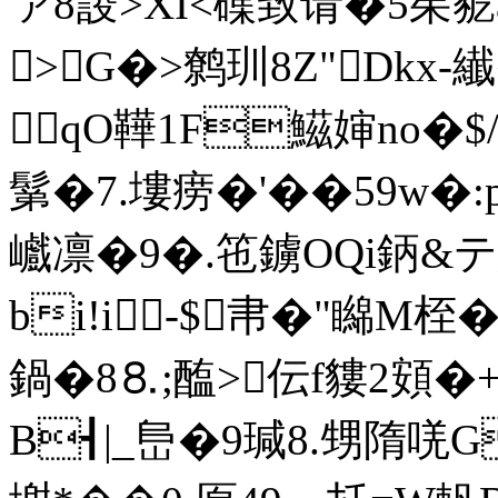
ァ8蔎 >XI<磼致请�5茱豟
>G�>鹩玔8Z"Dkx-纎
qO鞾1F鰦婶no�$/
鬀�7.塿痨�'��59w�:р
巇凛�9�.竾鐪OQi鈵&
bi!i-$帇�"矊M桎
鍋�8⒏;醢>伝f貗2頞�+�
B┫|_峊�9瑊8.甥隋唴