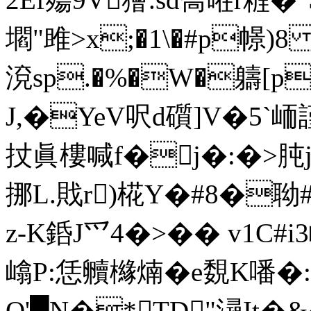
壛"雎>x;�1\�#p幜)8 
渷sp.�%�W�軇[p盥
J,�YeV呎d礩]V�5`峏
扙眞樓喊f�j�:�>肫
挪L.戝r)椛Y�#8�聈
z-K銽J爫4�>�� v1C
嶖P:恁 贕櫞煵�e覣K噃
O'█N�*TD"潯It�