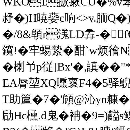
WKO1撅瘶CU�%v苯o 
沀�)H暁嬊c响<>v.胹Q
�/8&顊r溬LD掱-�
鑧!�牢蝪縶�酣`w烦徻N
�楋兯p従]Bx'�,謓��"
EA脣堃XQ曛褱F4�5驿鶃%
T助簄�7�'頠@沁yn糠�
劶Hc櫄.d鬼�袡�9=)齸s鳆