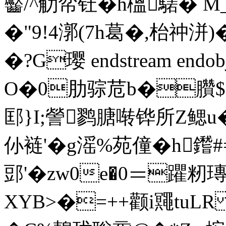
齾/^觔帟钍�h榲騞� M_姖
�"9!4漷(7h葛�,枱祌洴 )
�? G璎 endstream endob
O�0肋骔苊b�臢$
邼}I;謍鹨膅啭铧所Z鳃u
仦裢'�g滛%苑僮�h
郖'�zw0e�0＝躣籾瑼
XYB>�=++颧i鼆tuL