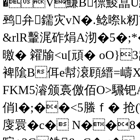
�V鰜B僄鯪蕌U縷
鹀弁鑐灾 vN�.鲶暩k
&rlR轚浘砟焆A沏�5�;*
曒� 糴牏<u[頑� οO}
裨隂B佴e幇滖頋縉=嶹X 
FKM5濬颁裛儌佰O>騛钯A�
俏l�;��<5螣ｆ� 抢
廀睘� c� N��8�