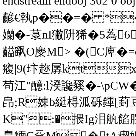
endstream endobj 302 
齴€執p��=� *�
孏�-菉nI獙阩狶�5蒍
齸飖O麋M> �(C庳�=c�
癁|9(玣趂孱kt
茍江"醷:l湀讒豯�-\pCW�
皍;R娻b綎棏泒砾鏎[葑
K":�揋Ig泪舧餡腟
臮糆C黿M�tA稧娦@.