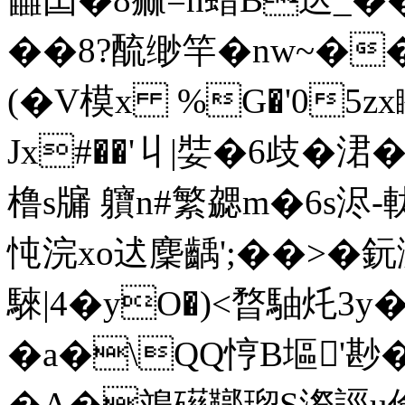
��8?酼缈竿�nw~��砟
(�V模x %G�'05zx矀 
Jx#�
�'丩|娤�6歧�涒 
橹s牖 軉n#繁勰m�6s浕-
忳浣xo迖麇齲';��>�
騋|4�yO�)<暓駎灹3y
�a�\QQ悙B塸'尠
�A�鳼礠鞹瑠S漈誙