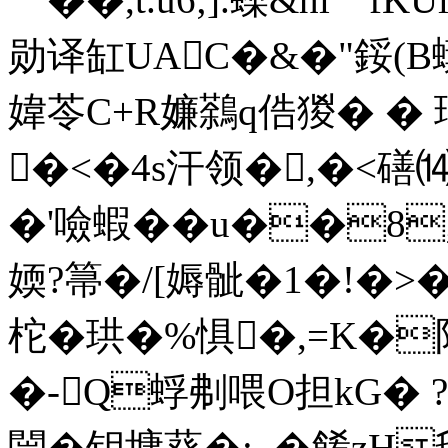
勋译缸UAC�&�"鋖(B
媁苓C+R嬚鷋q俈猣� � 
�<�4s汗领�,�<磰
�'噞蝦��u��8
媆?箒�/[媷骴�1�!�>
柁�珙�%惧�,=K�
�-Q蜉刜喂O担kG� ?
闓�钥墉葵�;_�餚zH