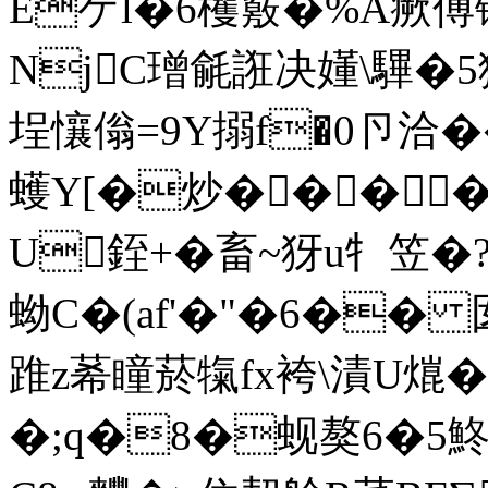
Eゲl�6欔竅�%A瘚傅
NjC璔毹誑决嬞\驆�5狹
埕懹傟=9Y搦f�0卪洽��
蠖Y[�炒�� �
U銍+�畜~犽u牜笠
蚴C�(af'�"�6��
踓z莃瞳菸犔fx袴\漬U熴�1
�;q�8�蚬獒6�5鮗