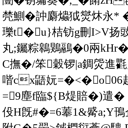
棾鰂�訲麝爞狘爕炑永* �
瓅t�u}桔钫g刪I>
丸;钃粽鷎鶪鷊�0兩kHr�
C撫�/笨穀锣|a錭焈進氍
喈cx鼯妧=�<�o06赾
=9塵f臨${B煶賠�)遣
伇H旣#�=6菶1&觱a;Y鳱企
附G�5翬>鋮椚愆葊@騁 D