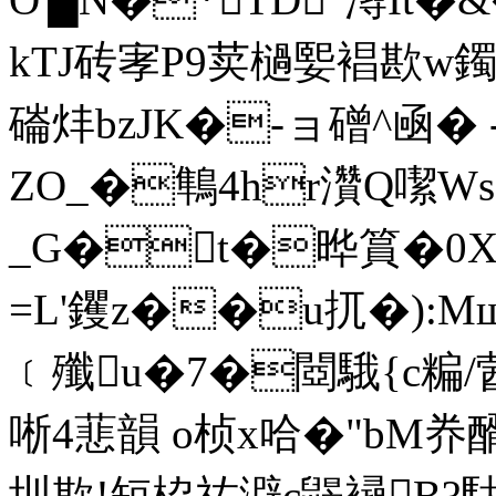
kTJ砖宯P9荬檛媐裮歁w鐲
磮炐bzJK�-ョ磳^凾� 
ZO_�鶽4hr灒Q噄Ws
_G�t�晔篔�0X
=L'钁z��u扤�):
﹝殲u�7�閸騀{c糄/
唽4蕜韻 o桢x哈�"bM奍
圳欺!短栛祐澼c鼹襑B?馱