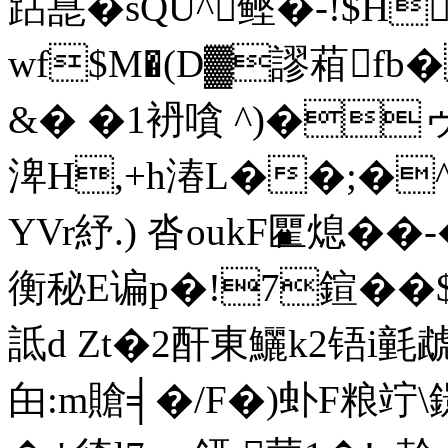
跕嗭�sQU^鲣�-!$H
wf$M�(D▓謬葙fb�
&� �1袇嗿 ^)�
渒H,+h湷L��;�^
YVr紓.) 沓oukF匷熄��-
衡秘E谝p�!7鍹�
詆d Zt�2酐東鱺k2铻i氃虣"
甶:m賶╡�/F�)虲 F粮竚\