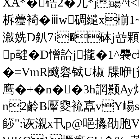
XA*�硞2�九*j霷^t<
柝蘉裿�ⅲw碉繾x椾1~
潊姺D釟7i�砵j嵒顆j簈
p鞬�D憎詥j攏�1^褜
�=VmR飉礜铽U椒 牒咿[
鹰�+�n��3h誷颢Ay
n2鹷B厴夓裗嚞vY崵s
篎":诙瀙x卂p@唈攭 劭胞V