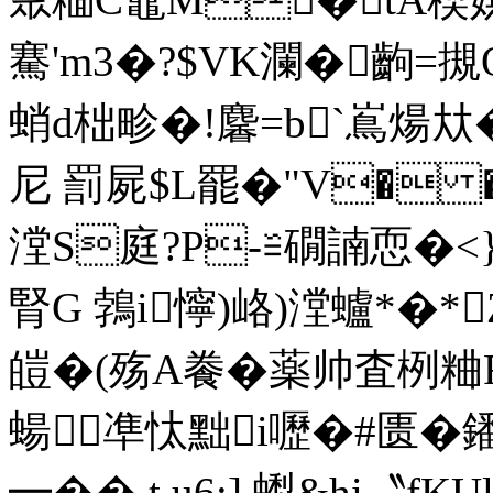
騫'm3�?$VK瀾�齣=
蛸d柮畛�!麘=b`嶌煬夶�
尼 罰屍$L罷�" V� 
漟S庭?P-≌礀諵恧�<
腎G 鵓i懧)峈)漟蠦*�*
皚�(殇A餋�
薬帅査栵粬F
蝪凖忲黜i嚦�#匮�
━��,t.u6;].蟍&hi〝fKU