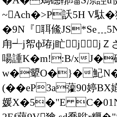
~Ach�>P訞5H V駄�
�9N『聑鯈JS*Se﹍
甪┵j帤ф珔j盳╁jjＺざ
啺諥K�m!:B/xJ�磦
w�顰O�}�魢N�
(��eP3a虇90婷BX媊1
媛X�5�"E C�01
2Ef薚9V獪.sd喬暀r糎