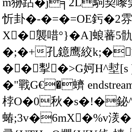
m狲跕�j╕2L駒契嚟髨5
忻卦�-� =�=OE釫�2
X�襲唶°}�A]蜋蕃5
�;�+孔鐿鹰絞k;�濄>
��揧�>G妸H^堼[s 
�"戰G€�蠐 endstream e
桲O�0秋�s�!�鉍^�
蝽;3v�6mX�%v湵�?