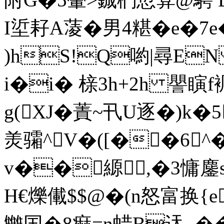
I垽耔A蓤�男4糂�e�7
)hS!Q喲|尋E
i�i� 榇3h+2h 譻瞚
g(XJ�蔶~卂U逐�)k�
羙骦^V�([��6
v��縓,�3慵鏖
H€爍儎$$@�(n怒富换
雦囯�8痲=n蜡B迗_��