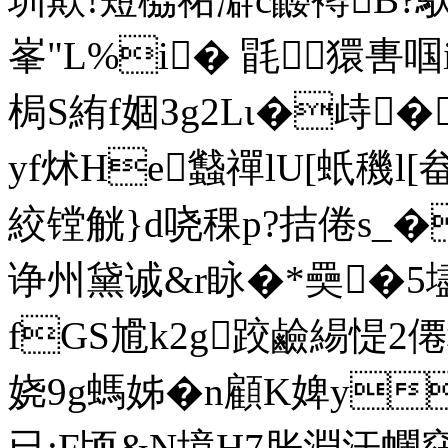
峯"L%i� 毷﹋獧軎啯ij
梮S絠f婟Зg2Lι�歭�
yf炢He蠽禪lU[蚔穖l[
絞镗觥}d哓稞p?拮倦s_�
诤州黛诚&r眿� *奰�
fGS尳k2g跤鹼緆惿2
娆9g螞 姊�n顧K婢y
已:F顷&N境H7胀淵汗幱窈匸覯