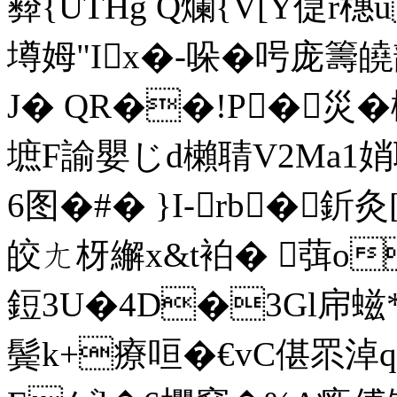
彛{UTHg Q爛{V[Y偼r橞u
墫姆"Ix�-哚� 呺庞籌
J� QR��!P�災�
墌F諭嬰じd櫴聙V2Ma1娋
6图�#� }I-rb�釿
皎ㄤ枒繲x&t袙� 葞o
鋀3U�4D�3Gl帍螆*
鬓k+療咺�€vC偡眔淖