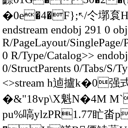
�0e�4�F};↖/仒墎袬H
endstream endobj 291 0 obj
R/PageLayout/SinglePage/P
0 R/Type/Catalog>> endobj
0/StructParents 0/Tabs/S/T
<>stream h逌攎k�0强
�&"18vp\X魁N�4M M`
pu%嗃ylzPR1.77盳畓