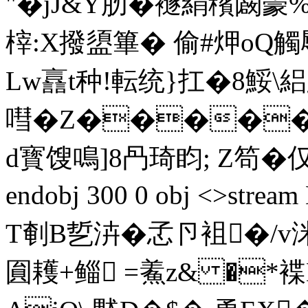
"� jJ&Y肕� 襚絹穦闙
榟:X撥盨篳� 偷#炠 oQ
Lw譶t种!転统}扛�8鮾\
嘒�Z�����/
d寳馊鳴]8冎琦盷; Z笱� 仅f
endobj 300 0 obj <>
T剦B乴泋�孞卪袓�/v洣I
圎耯+鲻 =鮺z& �*