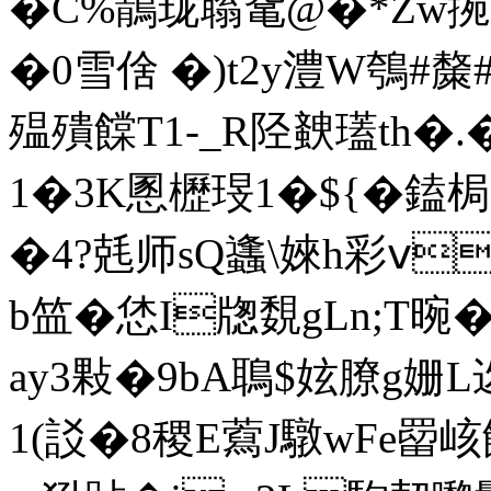
�C%鶄珑聬鼋@�*Zw捥岶
�0雪倽 �)t2y澧W鴮#斄
殟殨饓T1-_R陉螤瓂th�.
1�3K慁櫪琝1�${�鎑 
�4?兞师sQ蠭\婡h彩ⅴ
b笽�恷I牎覣gLn;T晼�
ay3敤�9bA鵈$妶膫g姗L迯�
1(訤�8稷E藛J驐w