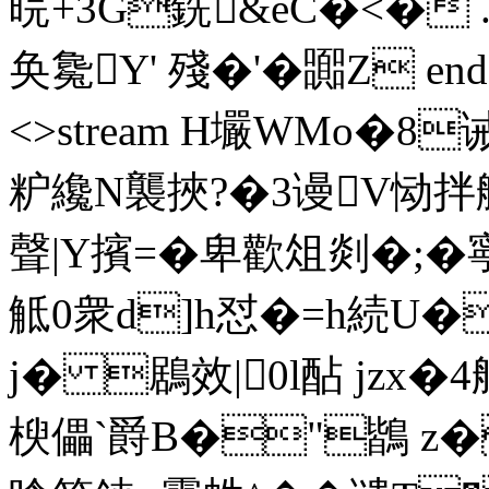
晥+3G銑&eC�<�
奂毚Y' 殘�'�嚻Z endstre
<>stream H壧WMo�8
粐纔N襲挾?�3谩V恸拌
聲|Y擯=� 卑歡俎剡�;
觝0衆d]h怼�=h続U�
j� 鶋效|0l酟 jz
楰儡`爵B�"鶛 