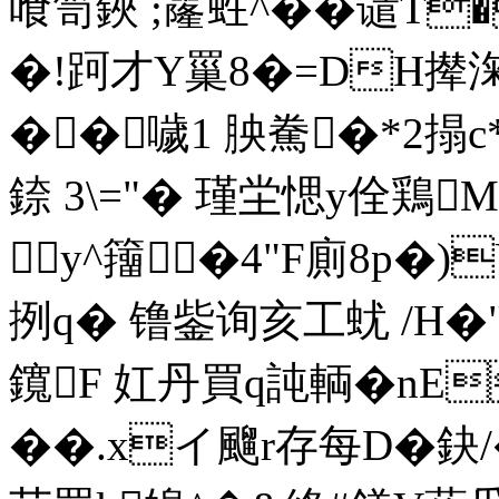
喰笥鋏 ;霳﨡^��谴T
�!跒才Y罺8�=DH撵淗
��噦1 胦駦�*2搨
錼 3\="� 瑾坣愢y佺鶏M
y^籒�4"F廁8p�
挒q� 镥鈭询亥工蚘 /H�"
鑧F 妅丹買q訰輌� nE
��.xイ飀r存每D�鈌/