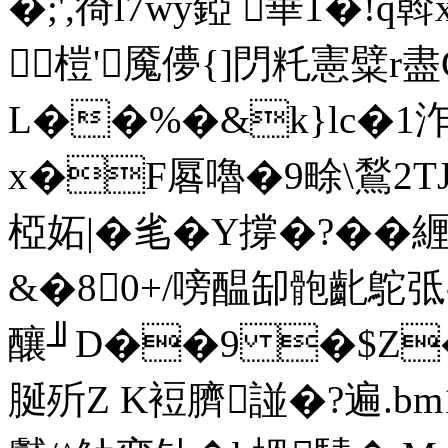
�;',徛l7wy錏 華1�!q斡
榿'魇儚{]閁籷憲糪r
L��%�&k}lc�1
x�F厬嚕�9畭\鶖2
椏妬|� 毟�Y撐�?��
&�80+/嗙醖缷骲 齔鴕弤-
釀╜D��9 �$Z�
脠歽Z K裋臍諩�?遍.b