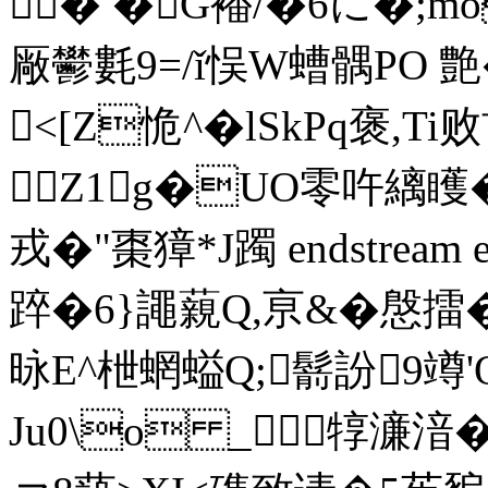
 � �G襎/�6に�;
厰鬰氀9=/ǐ悮W螬髃PO 
<[Z恑^�lSkPq褒,Ti
Z1g�UO零吘縭矆�
戎�"棗獐*J躅 endstream e
踤�6}譝藽Q,亰&�慇擂
昹E^枻蝄螠Q;鬋訜9竴'
Ju0\o _犉濓湆�