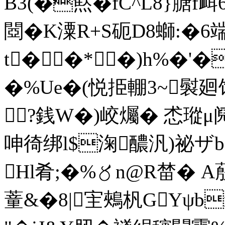
B3(�燞�fC^L8}膅f衈
閸�K潥R+S砈D8螄:�6
t��*�)h%�'
�%Ue�(悦挋輣3~褽廻
?銭W�)峧爥� 怸瑽μ阋婰嚽
呻徛绑l$淗醲汎)祕ザ
Hl肴;�%〥n@R榃� A
蕫&�8|宔鵊杋GYψb