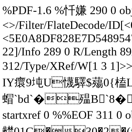
%PDF-1.6 %忏嫌 290 0 obj 
<>/Filter/FlateDecode/
<5E0A8DF828E7D548954
22]/Info 289 0 R/Length 8
312/Type/XRef/W[1 3 1]
IY癏9坉U懱驛$薚0{榼
蝐`bd`�殟B`8� �]
startxref 0 %%EOF 311 
齽01 G�30�2�