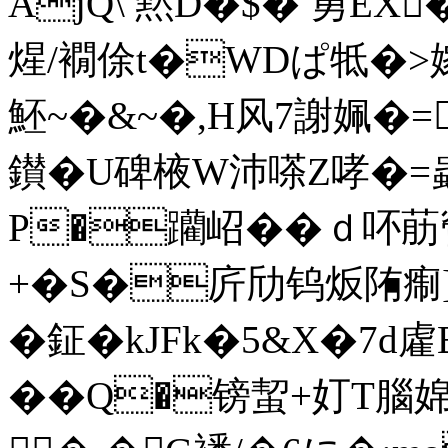
AjQ\ 黙D�$� 勇EX
煋/襉俆t�WDぱ牴�>嫁
魾~�&~�,H风7謝姵�=铺
鑚�U碑棭W沛嗏Z哮�=
P�躪岹��ｄ吥荕膋
+�S�庍劤钨炍陏痸
�鉦�kJFk�5&X�7d雐B
��Q�镑 蛪+奵T腦