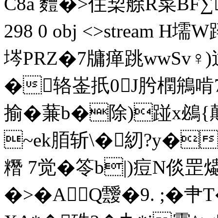
C8a 麷�>住栔艅R菜BF∑捞&
298 0 obj <>stream H
埁PRZ�7牗瘅跳wwSv♀
�辂崟扺0J肹橍鴘啃
揄�蒹b�除)踫x鴓{鷏
~ek脜斩\�紉?y�
糣 7觉�笭b|)痘N倓罡
�>�AQ靉� 9. ;�