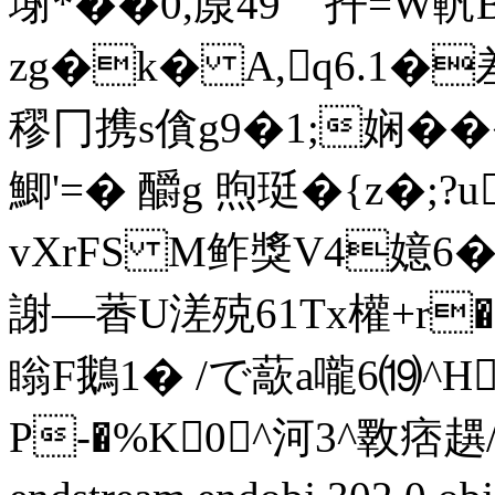
塮*��0,厡49ゞ扦=W軓
zg�k� A,q6.1�
穋冂携s僋g9�1;娴��
鯽'=� 釂g 煦珽�{z�
vXrFS M鲊獎V4嬑6�
謝—萫U溠殑61Tx權+r
瞈F鵝1� /で藃a嚨6⒆^
P-�%K0^河3^斁痞趩