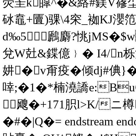
荧罜k皡^�&絡#鎂V蓚
砅鼁+匵)骒\4穼_袽KJ瀴笵诇
d‰5鷉麝?恌jMS�$w
兌W兙&鍱億﹜� I4/n栎
妌�v甭疫� 倾dj#倎}
啈;�1�*楠澆譑e:Β
飕�+171胑l>K/ニ
�#� |Q�= endstream en